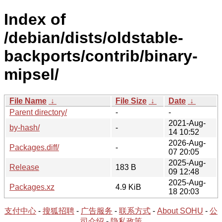
Index of
/debian/dists/oldstable-
backports/contrib/binary-
mipsel/
File Name
↓
File Size
↓
Date
↓
Parent directory/
-
-
2021-Aug-
by-hash/
-
14 10:52
2026-Aug-
Packages.diff/
-
07 20:05
2025-Aug-
Release
183 B
09 12:48
2025-Aug-
Packages.xz
4.9 KiB
18 20:03
支付中心
-
搜狐招聘
-
广告服务
-
联系方式
-
About SOHU
-
公
司介绍
-
隐私政策