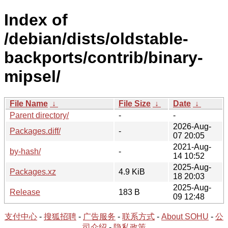
Index of
/debian/dists/oldstable-
backports/contrib/binary-
mipsel/
File Name
↓
File Size
↓
Date
↓
Parent directory/
-
-
2026-Aug-
Packages.diff/
-
07 20:05
2021-Aug-
by-hash/
-
14 10:52
2025-Aug-
Packages.xz
4.9 KiB
18 20:03
2025-Aug-
Release
183 B
09 12:48
支付中心
-
搜狐招聘
-
广告服务
-
联系方式
-
About SOHU
-
公
司介绍
-
隐私政策