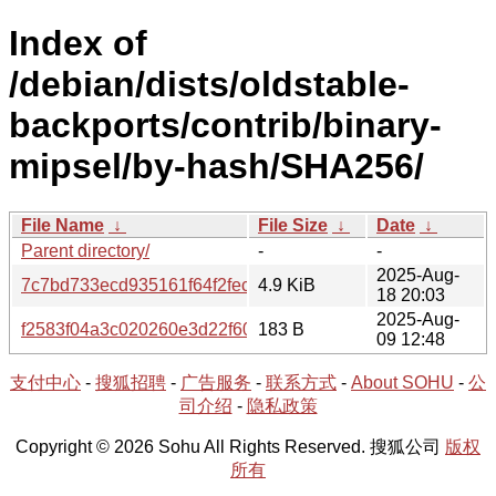
Index of
/debian/dists/oldstable-
backports/contrib/binary-
mipsel/by-hash/SHA256/
File Name
↓
File Size
↓
Date
↓
Parent directory/
-
-
2025-Aug-
7c7bd733ecd935161f64f2fec15c499f4d022bd4b51aa77e9f
4.9 KiB
18 20:03
2025-Aug-
f2583f04a3c020260e3d22f602bb74e0747f27ba39ca03899
183 B
09 12:48
支付中心
-
搜狐招聘
-
广告服务
-
联系方式
-
About SOHU
-
公
司介绍
-
隐私政策
Copyright © 2026 Sohu All Rights Reserved. 搜狐公司
版权
所有