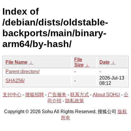
Index of
/debian/dists/oldstable-
backports/main/binary-
arm64/by-hash/
File
File Name
↓
Date
↓
Size
↓
Parent directory/
-
-
2026-Jul-13
SHA256/
-
08:12
支付中心
-
搜狐招聘
-
广告服务
-
联系方式
-
About SOHU
-
公
司介绍
-
隐私政策
Copyright © 2026 Sohu All Rights Reserved. 搜狐公司
版权
所有