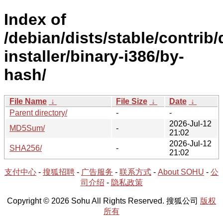
Index of
/debian/dists/stable/contrib/
installer/binary-i386/by-
hash/
File Name
↓
File Size
↓
Date
↓
Parent directory/
-
-
2026-Jul-12
MD5Sum/
-
21:02
2026-Jul-12
SHA256/
-
21:02
支付中心
-
搜狐招聘
-
广告服务
-
联系方式
-
About SOHU
-
公
司介绍
-
隐私政策
Copyright © 2026 Sohu All Rights Reserved. 搜狐公司
版权
所有