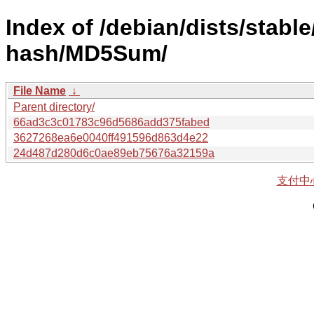
Index of /debian/dists/stable
hash/MD5Sum/
File Name
↓
Parent directory/
66ad3c3c01783c96d5686add375fabed
3627268ea6e0040ff491596d863d4e22
24d487d280d6c0ae89eb75676a32159a
支付中