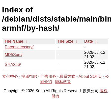
Index of
/debian/dists/stable/main/bi
armhf/by-hash/
File Name
↓
File Size
↓
Date
↓
Parent directory/
-
-
2026-Jul-12
MD5Sum/
-
21:02
2026-Jul-12
SHA256/
-
21:02
支付中心
-
搜狐招聘
-
广告服务
-
联系方式
-
About SOHU
-
公
司介绍
-
隐私政策
Copyright © 2026 Sohu All Rights Reserved. 搜狐公司
版权
所有