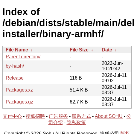
Index of
/debian/dists/stable/main/de
installer/binary-armhf/
File Name
↓
File Size
↓
Date
↓
Parent directory/
-
-
2023-Jun-
by-hash/
-
10 20:42
2026-Jul-11
Release
116 B
09:02
2026-Jul-11
Packages.xz
51.4 KiB
08:37
2026-Jul-11
Packages.gz
62.7 KiB
08:37
支付中心
-
搜狐招聘
-
广告服务
-
联系方式
-
About SOHU
-
公
司介绍
-
隐私政策
Copyright © 2026 Sohu All Rights Reserved. 搜狐公司
版权