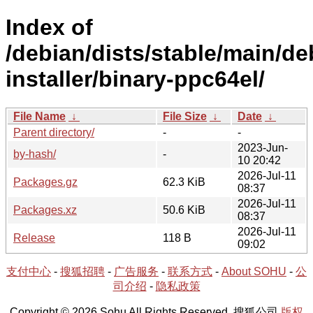
Index of
/debian/dists/stable/main/de
installer/binary-ppc64el/
File Name
↓
File Size
↓
Date
↓
Parent directory/
-
-
2023-Jun-
by-hash/
-
10 20:42
2026-Jul-11
Packages.gz
62.3 KiB
08:37
2026-Jul-11
Packages.xz
50.6 KiB
08:37
2026-Jul-11
Release
118 B
09:02
支付中心
-
搜狐招聘
-
广告服务
-
联系方式
-
About SOHU
-
公
司介绍
-
隐私政策
Copyright © 2026 Sohu All Rights Reserved. 搜狐公司
版权