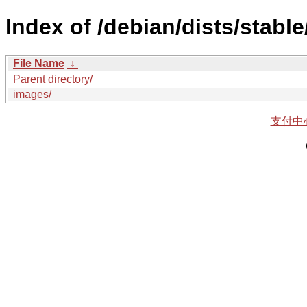
Index of /debian/dists/stable
File Name
↓
Parent directory/
images/
支付中