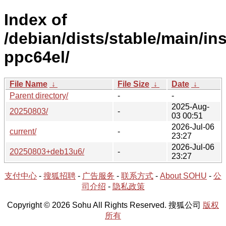
Index of
/debian/dists/stable/main/ins
ppc64el/
File Name
↓
File Size
↓
Date
↓
Parent directory/
-
-
2025-Aug-
20250803/
-
03 00:51
2026-Jul-06
current/
-
23:27
2026-Jul-06
20250803+deb13u6/
-
23:27
支付中心
-
搜狐招聘
-
广告服务
-
联系方式
-
About SOHU
-
公
司介绍
-
隐私政策
Copyright © 2026 Sohu All Rights Reserved. 搜狐公司
版权
所有