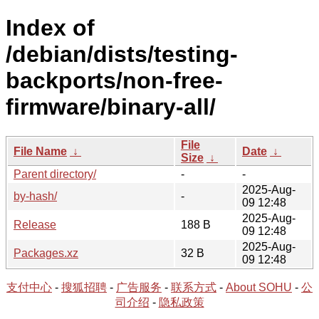
Index of
/debian/dists/testing-
backports/non-free-
firmware/binary-all/
File
File Name
↓
Date
↓
Size
↓
Parent directory/
-
-
2025-Aug-
by-hash/
-
09 12:48
2025-Aug-
Release
188 B
09 12:48
2025-Aug-
Packages.xz
32 B
09 12:48
支付中心
-
搜狐招聘
-
广告服务
-
联系方式
-
About SOHU
-
公
司介绍
-
隐私政策