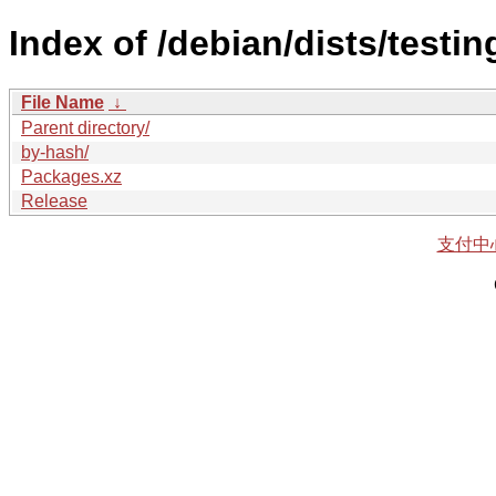
Index of /debian/dists/testi
File Name
↓
Parent directory/
by-hash/
Packages.xz
Release
支付中