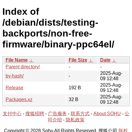
Index of
/debian/dists/testing-
backports/non-free-
firmware/binary-ppc64el/
File Name
↓
File Size
↓
Date
↓
Parent directory/
-
-
2025-Aug-
by-hash/
-
09 12:48
2025-Aug-
Release
192 B
09 12:48
2025-Aug-
Packages.xz
32 B
09 12:48
支付中心
-
搜狐招聘
-
广告服务
-
联系方式
-
About SOHU
-
公
司介绍
-
隐私政策
Copyright © 2026 Sohu All Rights Reserved. 搜狐公司
版权