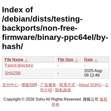
Index of
/debian/dists/testing-
backports/non-free-
firmware/binary-ppc64el/by-
hash/
File Name
↓
File Size
↓
Date
↓
Parent directory/
-
-
2025-Aug-
SHA256/
-
09 12:48
支付中心
-
搜狐招聘
-
广告服务
-
联系方式
-
About SOHU
-
公
司介绍
-
隐私政策
Copyright © 2026 Sohu All Rights Reserved. 搜狐公司
版权
所有