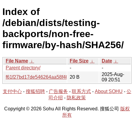
Index of
/debian/dists/testing-
backports/non-free-
firmware/by-hash/SHA256/
File Name
↓
File Size
↓
Date
↓
Parent directory/
-
-
2025-Aug-
f61f27bd17de546264aa58f40f3aafaac7021e0ef69c17f6b1b
20 B
09 20:51
支付中心
-
搜狐招聘
-
广告服务
-
联系方式
-
About SOHU
-
公
司介绍
-
隐私政策
Copyright © 2026 Sohu All Rights Reserved. 搜狐公司
版权
所有