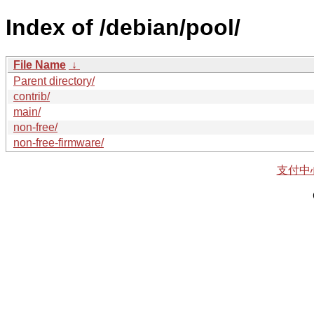
Index of /debian/pool/
File Name
↓
Parent directory/
contrib/
main/
non-free/
non-free-firmware/
支付中