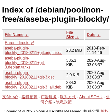
Index of /debian/pool/non-
free/a/aseba-plugin-blockly/
File
File Name
↓
Date
↓
Size
↓
Parent directory/
-
-
aseba-plugin-
2018-Feb-
23.2 MiB
blockly_20180211+git.orig.tar.xz
11 14:46
aseba-plugin-
335.3
2020-Aug-
blockly_20180211+git-
KiB
03 08:37
3.debian.tar.xz
aseba-plugin-
2020-Aug-
2.0 KiB
blockly_20180211+git-3.dsc
03 08:37
aseba-plugin-
334.3
2020-Aug-
blockly_20180211+git-3_all.deb
KiB
03 08:37
支付中心
-
搜狐招聘
-
广告服务
-
联系方式
-
About SOHU
-
公
司介绍
-
隐私政策
Copyright © 2026 Sohu All Rights Reserved. 搜狐公司
版权