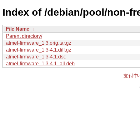
Index of /debian/pool/non-fr
File Name
↓
Parent directory/
atmel-firmware_1.3.orig.tar.gz
atmel-firmware_1.3-4.1.diff.gz
atmel-firmware_1.3-4.1.dsc
atmel-firmware_1.3-4.1_all.deb
支付中