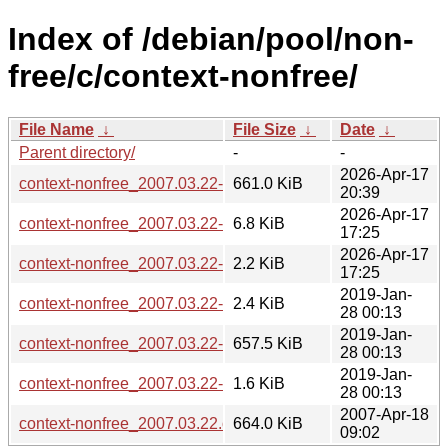
Index of /debian/pool/non-
free/c/context-nonfree/
File Name
↓
File Size
↓
Date
↓
Parent directory/
-
-
2026-Apr-17
context-nonfree_2007.03.22-4_all.deb
661.0 KiB
20:39
2026-Apr-17
context-nonfree_2007.03.22-4.debian.tar.xz
6.8 KiB
17:25
2026-Apr-17
context-nonfree_2007.03.22-4.dsc
2.2 KiB
17:25
2019-Jan-
context-nonfree_2007.03.22-2.debian.tar.xz
2.4 KiB
28 00:13
2019-Jan-
context-nonfree_2007.03.22-2_all.deb
657.5 KiB
28 00:13
2019-Jan-
context-nonfree_2007.03.22-2.dsc
1.6 KiB
28 00:13
2007-Apr-18
context-nonfree_2007.03.22.orig.tar.gz
664.0 KiB
09:02