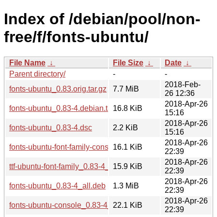
Index of /debian/pool/non-
free/f/fonts-ubuntu/
File Name
↓
File Size
↓
Date
↓
Parent directory/
-
-
2018-Feb-
fonts-ubuntu_0.83.orig.tar.gz
7.7 MiB
26 12:36
2018-Apr-26
fonts-ubuntu_0.83-4.debian.tar.xz
16.8 KiB
15:16
2018-Apr-26
fonts-ubuntu_0.83-4.dsc
2.2 KiB
15:16
2018-Apr-26
fonts-ubuntu-font-family-console_0.83-4_all.deb
16.1 KiB
22:39
2018-Apr-26
ttf-ubuntu-font-family_0.83-4_all.deb
15.9 KiB
22:39
2018-Apr-26
fonts-ubuntu_0.83-4_all.deb
1.3 MiB
22:39
2018-Apr-26
fonts-ubuntu-console_0.83-4_all.deb
22.1 KiB
22:39