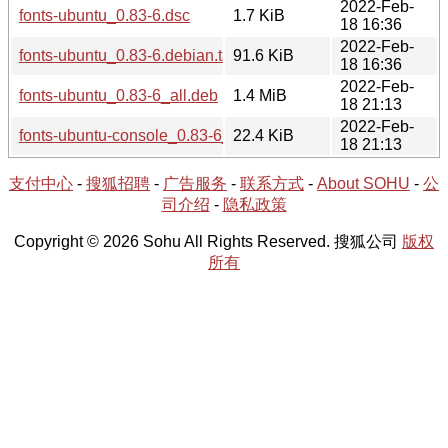
2022-Feb-
fonts-ubuntu_0.83-6.dsc
1.7 KiB
18 16:36
2022-Feb-
fonts-ubuntu_0.83-6.debian.tar.xz
91.6 KiB
18 16:36
2022-Feb-
fonts-ubuntu_0.83-6_all.deb
1.4 MiB
18 21:13
2022-Feb-
fonts-ubuntu-console_0.83-6_all.deb
22.4 KiB
18 21:13
支付中心
-
搜狐招聘
-
广告服务
-
联系方式
-
About SOHU
-
公
司介绍
-
隐私政策
Copyright © 2026 Sohu All Rights Reserved. 搜狐公司
版权
所有