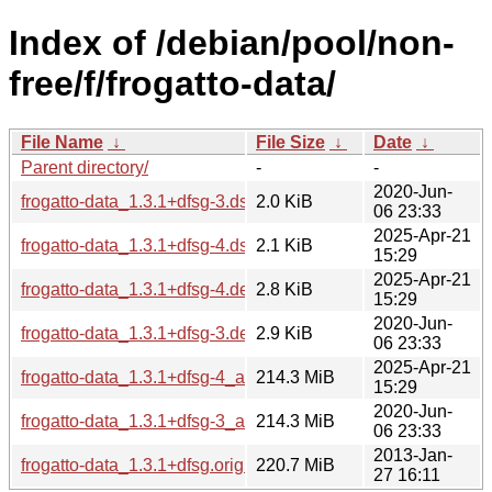
Index of /debian/pool/non-
free/f/frogatto-data/
File Name
↓
File Size
↓
Date
↓
Parent directory/
-
-
2020-Jun-
frogatto-data_1.3.1+dfsg-3.dsc
2.0 KiB
06 23:33
2025-Apr-21
frogatto-data_1.3.1+dfsg-4.dsc
2.1 KiB
15:29
2025-Apr-21
frogatto-data_1.3.1+dfsg-4.debian.tar.xz
2.8 KiB
15:29
2020-Jun-
frogatto-data_1.3.1+dfsg-3.debian.tar.xz
2.9 KiB
06 23:33
2025-Apr-21
frogatto-data_1.3.1+dfsg-4_all.deb
214.3 MiB
15:29
2020-Jun-
frogatto-data_1.3.1+dfsg-3_all.deb
214.3 MiB
06 23:33
2013-Jan-
frogatto-data_1.3.1+dfsg.orig.tar.gz
220.7 MiB
27 16:11