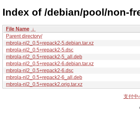
Index of /debian/pool/non-fr
File Name
↓
Parent directory/
mbrola-nl2_0.5+repack2-5.debian.tar.xz
mbrola-nl2_0.5+repack2-5.dsc
mbrola-nl2_0.5+repack2-5_all.deb
mbrola-nl2_0.5+repack2-6.debian.tar.xz
mbrola-nl2_0.5+repack2-6.dsc
mbrola-nl2_0.5+repack2-6_all.deb
mbrola-nl2_0.5+repack2.orig.tar.xz
支付中