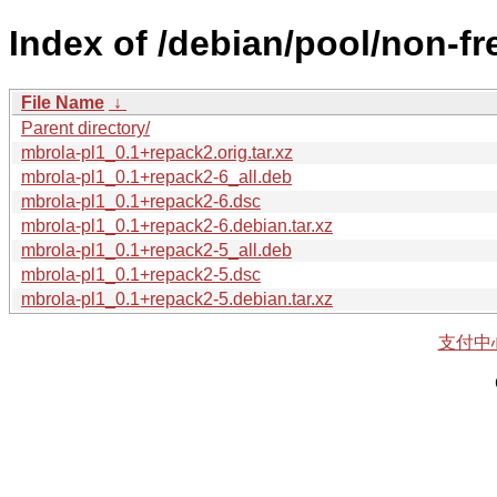
Index of /debian/pool/non-fr
File Name
↓
Parent directory/
mbrola-pl1_0.1+repack2.orig.tar.xz
mbrola-pl1_0.1+repack2-6_all.deb
mbrola-pl1_0.1+repack2-6.dsc
mbrola-pl1_0.1+repack2-6.debian.tar.xz
mbrola-pl1_0.1+repack2-5_all.deb
mbrola-pl1_0.1+repack2-5.dsc
mbrola-pl1_0.1+repack2-5.debian.tar.xz
支付中