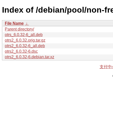
Index of /debian/pool/non-fre
File Name
↓
Parent directory/
otrs_6.0.32-6_all.deb
otrs2_6.0.32.orig.tar.gz
otrs2_6.0.32-6_all.deb
otrs2_6.0.32-6.dsc
otrs2_6.0.32-6.debian.tar.xz
支付中