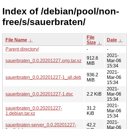
Index of /debian/pool/non-
free/s/sauerbraten/
File
File Name
↓
Date
↓
Size
↓
Parent directory/
-
-
2021-
912.6
sauerbraten_0.0.20201227.orig.tar.xz
Mar-06
MiB
15:34
2021-
936.2
sauerbraten_0.0.20201227-1_all.deb
Mar-06
MiB
15:34
2021-
sauerbraten_0.0.20201227-1.dsc
2.2 KiB
Mar-06
15:34
2021-
sauerbraten_0.0.20201227-
31.2
Mar-06
1.debian.tar.xz
KiB
15:34
2021-
sauerbraten-server_0.0.20201227-
42.2
Mar-06