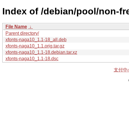
Index of /debian/pool/non-fr
File Name
↓
Parent directory/
xfonts-naga10_1.1-18_all.deb
xfonts-naga10_1.1.orig.tar.gz
xfonts-naga10_1.1-18.debian.tar.xz
xfonts-naga10_1.1-18.dsc
支付中