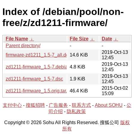
Index of /debian/pool/non-
free/z/zd1211-firmware/
File Name
↓
File Size
↓
Date
↓
Parent directory/
-
-
2019-Oct-13
firmware-zd1211_1.5-7_all.deb
14.6 KiB
12:45
2019-Oct-13
zd1211-firmware_1.5-7.debian.tar.xz
4.8 KiB
12:45
2019-Oct-13
zd1211-firmware_1.5-7.dsc
1.9 KiB
12:45
2015-Oct-02
zd1211-firmware_1.5.orig.tar.gz
46.4 KiB
15:09
支付中心
-
搜狐招聘
-
广告服务
-
联系方式
-
About SOHU
-
公
司介绍
-
隐私政策
Copyright © 2026 Sohu All Rights Reserved. 搜狐公司
版权
所有