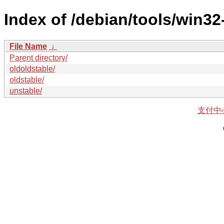
Index of /debian/tools/win32
File Name
↓
Parent directory/
oldoldstable/
oldstable/
unstable/
支付中