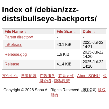
Index of /debian/zzz-
dists/bullseye-backports/
File Name
↓
File Size
↓
Date
↓
Parent directory/
-
-
2025-Jul-22
InRelease
43.1 KiB
14:21
2025-Jul-22
Release.gpg
1.6 KiB
14:20
2025-Jul-22
Release
41.4 KiB
14:20
支付中心
-
搜狐招聘
-
广告服务
-
联系方式
-
About SOHU
-
公
司介绍
-
隐私政策
Copyright © 2026 Sohu All Rights Reserved. 搜狐公司
版权
所有