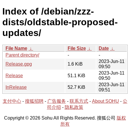
Index of /debian/zzz-
dists/oldstable-proposed-
updates/
File Name
↓
File Size
↓
Date
↓
Parent directory/
-
-
2023-Jun-11
Release.gpg
1.6 KiB
09:50
2023-Jun-11
Release
51.1 KiB
09:50
2023-Jun-11
InRelease
52.7 KiB
09:51
支付中心
-
搜狐招聘
-
广告服务
-
联系方式
-
About SOHU
-
公
司介绍
-
隐私政策
Copyright © 2026 Sohu All Rights Reserved. 搜狐公司
版权
所有