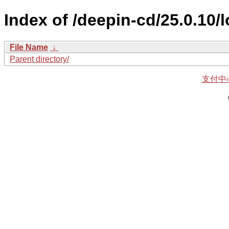
Index of /deepin-cd/25.0.10/
File Name
↓
Parent directory/
支付中