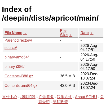
Index of
/deepin/dists/apricot/main/
File
File Name
↓
Date
↓
Size
↓
Parent directory/
-
-
2026-Aug-
source/
-
04 17:51
2026-Aug-
binary-amd64/
-
04 17:50
2026-Aug-
binary-i386/
-
04 17:50
2023-Dec-
Contents-i386.gz
36.5 MiB
18 07:24
2023-Dec-
Contents-amd64.gz
42.0 MiB
18 07:24
支付中心
-
搜狐招聘
-
广告服务
-
联系方式
-
About SOHU
-
公
司介绍
-
隐私政策