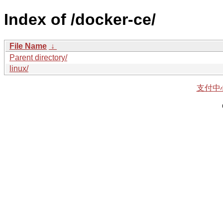
Index of /docker-ce/
File Name
↓
Parent directory/
linux/
支付中