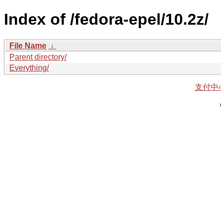
Index of /fedora-epel/10.2z/
File Name
↓
Parent directory/
Everything/
支付中