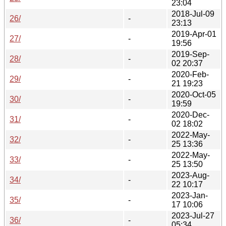
23:04
2018-Jul-09
26/
-
23:13
2019-Apr-01
27/
-
19:56
2019-Sep-
28/
-
02 20:37
2020-Feb-
29/
-
21 19:23
2020-Oct-05
30/
-
19:59
2020-Dec-
31/
-
02 18:02
2022-May-
32/
-
25 13:36
2022-May-
33/
-
25 13:50
2023-Aug-
34/
-
22 10:17
2023-Jan-
35/
-
17 10:06
2023-Jul-27
36/
-
05:34