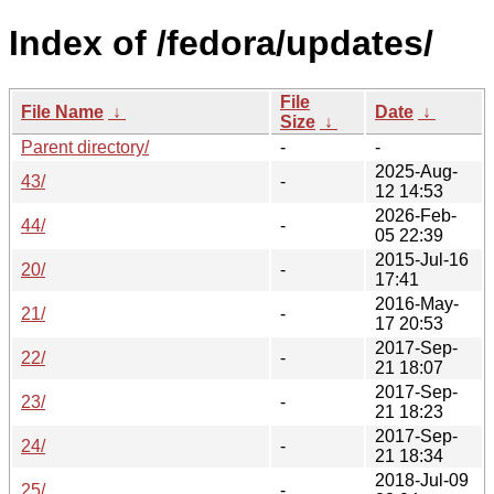
Index of /fedora/updates/
File
File Name
↓
Date
↓
Size
↓
Parent directory/
-
-
2025-Aug-
43/
-
12 14:53
2026-Feb-
44/
-
05 22:39
2015-Jul-16
20/
-
17:41
2016-May-
21/
-
17 20:53
2017-Sep-
22/
-
21 18:07
2017-Sep-
23/
-
21 18:23
2017-Sep-
24/
-
21 18:34
2018-Jul-09
25/
-