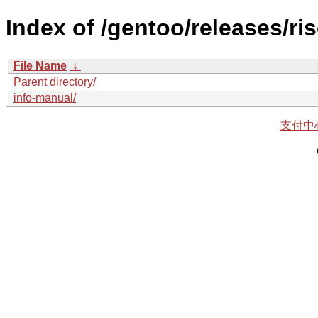
Index of /gentoo/releases/ri
File Name
↓
Parent directory/
info-manual/
支付中