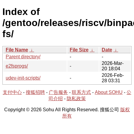
Index of
/gentoo/releases/riscv/binpa
fs/
File Name
↓
File Size
↓
Date
↓
Parent directory/
-
-
2026-Mar-
e2fsprogs/
-
20 18:04
2026-Feb-
udev-init-scripts/
-
28 03:31
支付中心
-
搜狐招聘
-
广告服务
-
联系方式
-
About SOHU
-
公
司介绍
-
隐私政策
Copyright © 2026 Sohu All Rights Reserved. 搜狐公司
版权
所有