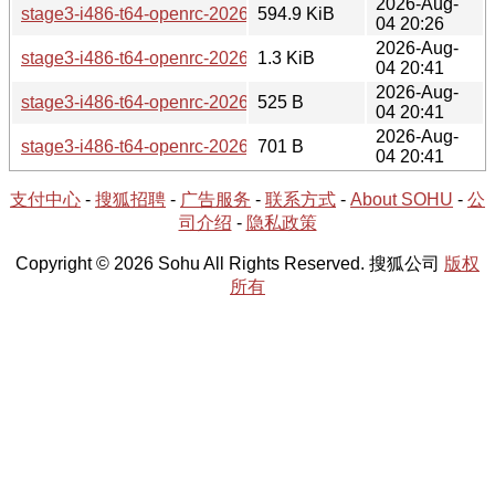
2026-Aug-
stage3-i486-t64-openrc-20260804T163056Z.tar.xz.CONTE
594.9 KiB
04 20:26
2026-Aug-
stage3-i486-t64-openrc-20260804T163056Z.tar.xz.DIGEST
1.3 KiB
04 20:41
2026-Aug-
stage3-i486-t64-openrc-20260804T163056Z.tar.xz.asc
525 B
04 20:41
2026-Aug-
stage3-i486-t64-openrc-20260804T163056Z.tar.xz.sha256
701 B
04 20:41
支付中心
-
搜狐招聘
-
广告服务
-
联系方式
-
About SOHU
-
公
司介绍
-
隐私政策
Copyright © 2026 Sohu All Rights Reserved. 搜狐公司
版权
所有