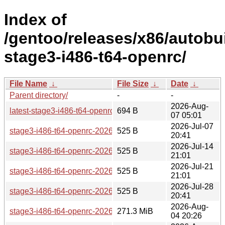
Index of
/gentoo/releases/x86/autobui
stage3-i486-t64-openrc/
File Name
↓
File Size
↓
Date
↓
Parent directory/
-
-
2026-Aug-
latest-stage3-i486-t64-openrc.txt
694 B
07 05:01
2026-Jul-07
stage3-i486-t64-openrc-20260707T170109Z.tar.xz.asc
525 B
20:41
2026-Jul-14
stage3-i486-t64-openrc-20260714T170102Z.tar.xz.asc
525 B
21:01
2026-Jul-21
stage3-i486-t64-openrc-20260721T170104Z.tar.xz.asc
525 B
21:01
2026-Jul-28
stage3-i486-t64-openrc-20260728T170055Z.tar.xz.asc
525 B
20:41
2026-Aug-
stage3-i486-t64-openrc-20260804T163056Z.tar.xz
271.3 MiB
04 20:26