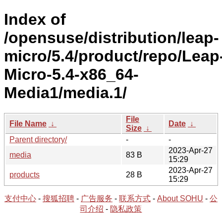
Index of
/opensuse/distribution/leap-
micro/5.4/product/repo/Leap
Micro-5.4-x86_64-
Media1/media.1/
File
File Name
↓
Date
↓
Size
↓
Parent directory/
-
-
2023-Apr-27
media
83 B
15:29
2023-Apr-27
products
28 B
15:29
支付中心
-
搜狐招聘
-
广告服务
-
联系方式
-
About SOHU
-
公
司介绍
-
隐私政策