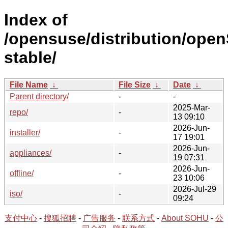
Index of
/opensuse/distribution/ope
stable/
File Name
↓
File Size
↓
Date
↓
Parent directory/
-
-
2025-Mar-
repo/
-
13 09:10
2026-Jun-
installer/
-
17 19:01
2026-Jun-
appliances/
-
19 07:31
2026-Jun-
offline/
-
23 10:06
2026-Jul-29
iso/
-
09:24
支付中心
-
搜狐招聘
-
广告服务
-
联系方式
-
About SOHU
-
公