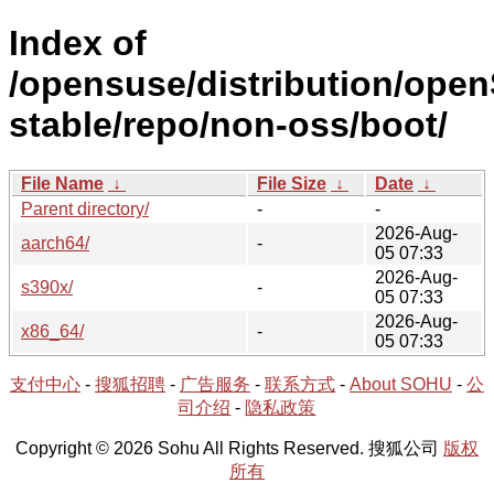
Index of
/opensuse/distribution/ope
stable/repo/non-oss/boot/
File Name
↓
File Size
↓
Date
↓
Parent directory/
-
-
2026-Aug-
aarch64/
-
05 07:33
2026-Aug-
s390x/
-
05 07:33
2026-Aug-
x86_64/
-
05 07:33
支付中心
-
搜狐招聘
-
广告服务
-
联系方式
-
About SOHU
-
公
司介绍
-
隐私政策
Copyright © 2026 Sohu All Rights Reserved. 搜狐公司
版权
所有