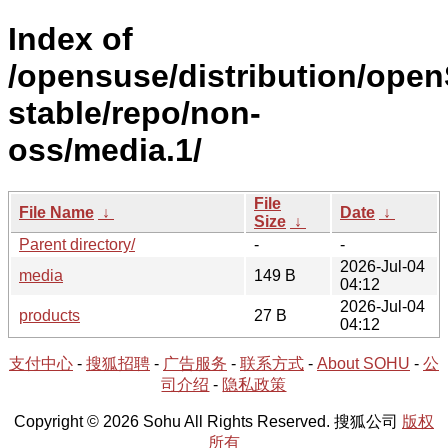
Index of
/opensuse/distribution/ope
stable/repo/non-
oss/media.1/
File
File Name
↓
Date
↓
Size
↓
Parent directory/
-
-
2026-Jul-04
media
149 B
04:12
2026-Jul-04
products
27 B
04:12
支付中心
-
搜狐招聘
-
广告服务
-
联系方式
-
About SOHU
-
公
司介绍
-
隐私政策
Copyright © 2026 Sohu All Rights Reserved. 搜狐公司
版权
所有