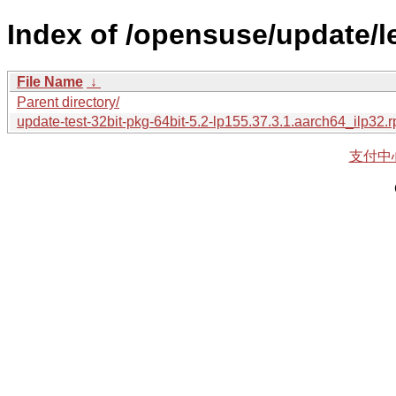
Index of /opensuse/update/le
File Name
↓
Parent directory/
update-test-32bit-pkg-64bit-5.2-lp155.37.3.1.aarch64_ilp32.
支付中