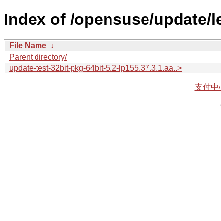
Index of /opensuse/update/le
File Name
↓
Parent directory/
update-test-32bit-pkg-64bit-5.2-lp155.37.3.1.aa..>
支付中