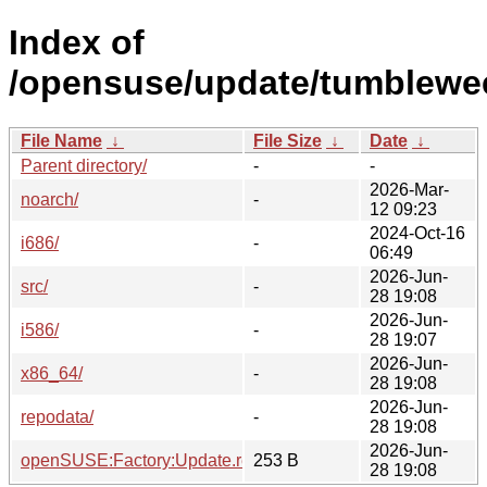
Index of
/opensuse/update/tumblewe
File Name
↓
File Size
↓
Date
↓
Parent directory/
-
-
2026-Mar-
noarch/
-
12 09:23
2024-Oct-16
i686/
-
06:49
2026-Jun-
src/
-
28 19:08
2026-Jun-
i586/
-
28 19:07
2026-Jun-
x86_64/
-
28 19:08
2026-Jun-
repodata/
-
28 19:08
2026-Jun-
openSUSE:Factory:Update.repo
253 B
28 19:08