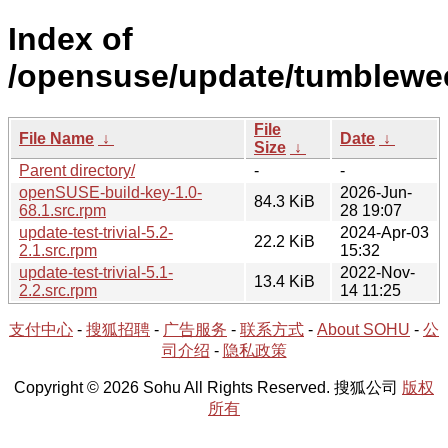
Index of
/opensuse/update/tumblewee
File
File Name
↓
Date
↓
Size
↓
Parent directory/
-
-
openSUSE-build-key-1.0-
2026-Jun-
84.3 KiB
68.1.src.rpm
28 19:07
update-test-trivial-5.2-
2024-Apr-03
22.2 KiB
2.1.src.rpm
15:32
update-test-trivial-5.1-
2022-Nov-
13.4 KiB
2.2.src.rpm
14 11:25
支付中心
-
搜狐招聘
-
广告服务
-
联系方式
-
About SOHU
-
公
司介绍
-
隐私政策
Copyright © 2026 Sohu All Rights Reserved. 搜狐公司
版权
所有