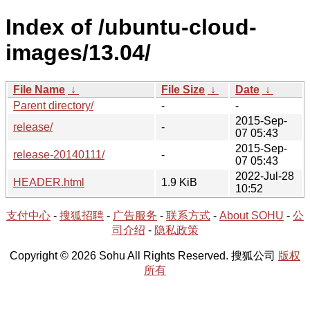
Index of /ubuntu-cloud-
images/13.04/
File Name
↓
File Size
↓
Date
↓
Parent directory/
-
-
2015-Sep-
release/
-
07 05:43
2015-Sep-
release-20140111/
-
07 05:43
2022-Jul-28
HEADER.html
1.9 KiB
10:52
支付中心
-
搜狐招聘
-
广告服务
-
联系方式
-
About SOHU
-
公
司介绍
-
隐私政策
Copyright © 2026 Sohu All Rights Reserved. 搜狐公司
版权
所有