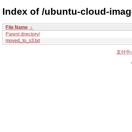
Index of /ubuntu-cloud-imag
File Name
↓
Parent directory/
moved_to_s3.txt
支付中