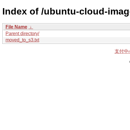
Index of /ubuntu-cloud-imag
File Name
↓
Parent directory/
moved_to_s3.txt
支付中